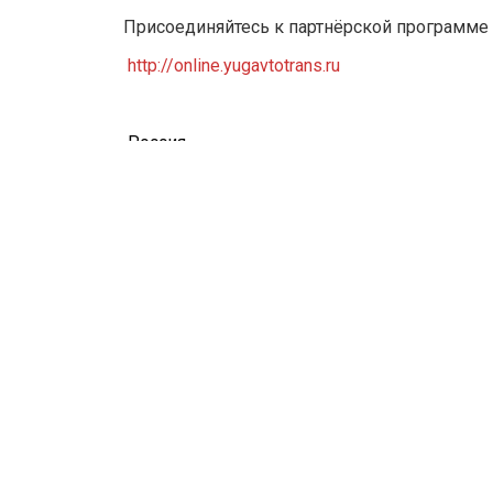
Присоединяйтесь к партнёрской программ
http://online.yugavtotrans.ru
Россия
347904 Таганрог. Ростовская область
ул. Октябрьская 26 А
yugavtotrans@mail.ru
Тел. +7-928-106-80-70