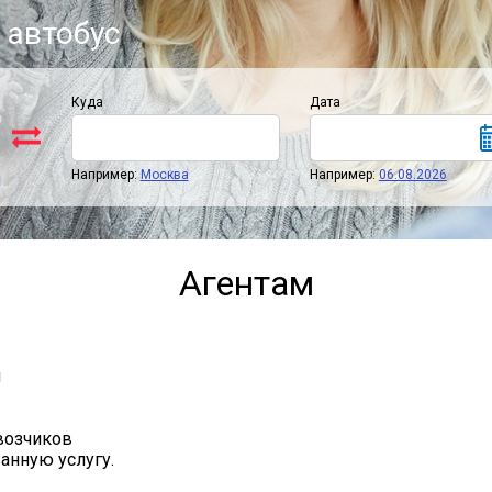
 автобус
Куда
Дата
Например:
Москва
Например:
06.08.2026
Агентам
й
евозчиков
анную услугу.