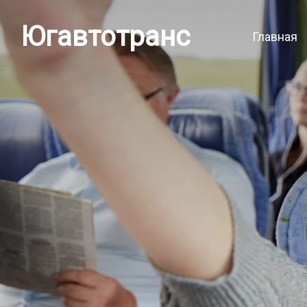
Югавтотранс
Главная