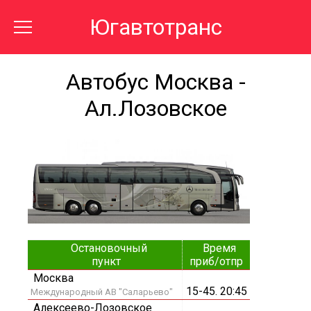
Югавтотранс
Автобус Москва -
Ал.Лозовское
Остановочный
Время
пункт
приб/отпр
Москва
15-45. 20:45
Международный АВ "Саларьево"
Алексеево-Лозовское